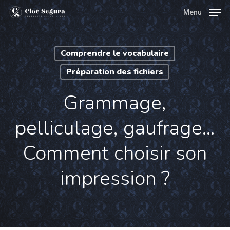
Skip
Menu
Menu
to
main
Comprendre le vocabulaire
content
Préparation des fichiers
Grammage,
pelliculage, gaufrage…
Comment choisir son
impression ?