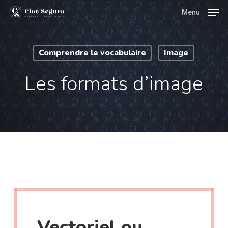
Skip
Menu
Menu
to
main
Comprendre le vocabulaire
Image
content
Les formats d’image
Vectoriel ou