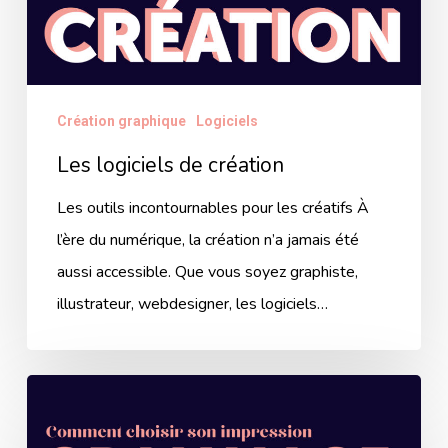
Création graphique
Logiciels
Les logiciels de création
Les outils incontournables pour les créatifs À
l’ère du numérique, la création n’a jamais été
aussi accessible. Que vous soyez graphiste,
illustrateur, webdesigner, les logiciels…
Grammage,
pelliculage,