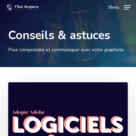
Skip
Menu
Menu
to
main
Conseils & astuces
content
Pour comprendre et communiquer avec votre graphiste
Les
logiciels
de
création