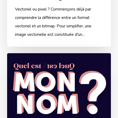
Vectoriel ou pixel ? Commençons déjà par
comprendre la différence entre un format
vectoriel et un bitmap. Pour simplifier, une
image vectorielle est constituée d'un…
Comment
trouver
le
nom
de
votre
entreprise
?