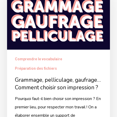
gaufrage…
Comment
choisir
son
impression
?
Comprendre le vocabulaire
Préparation des fichiers
Grammage, pelliculage, gaufrage…
Comment choisir son impression ?
Pourquoi faut-il bien choisir son impression ? En
premier lieu, pour respecter mon travail ! On a
élaborer ensemble un support de