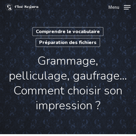
Skip
Menu
Menu
to
main
Comprendre le vocabulaire
content
Préparation des fichiers
Grammage,
pelliculage, gaufrage…
Comment choisir son
impression ?