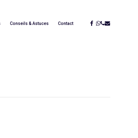
Menu
Facebook
Whatsapp
Phone
Email
s
Conseils & Astuces
Contact