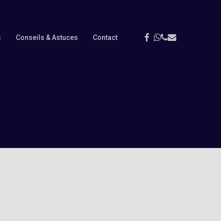
Menu
Facebook
Whatsapp
Phone
Email
s
Conseils & Astuces
Contact