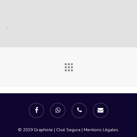
facebook
whatsapp
phone
email
© 2019 Graphiste | Cloé Segura |
Mentions Légales.