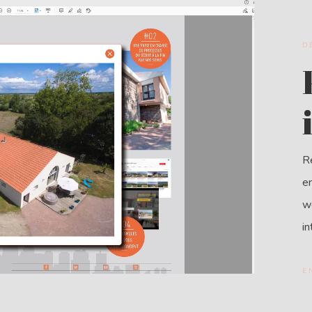
D
Ré
en
w
in
E