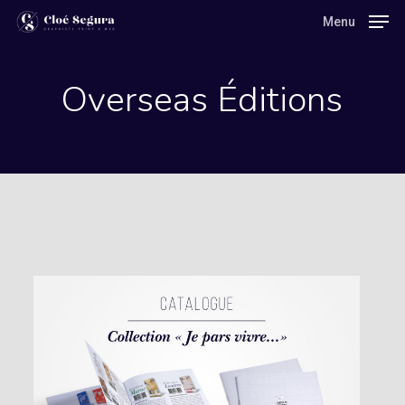
Skip
Menu
Menu
to
main
Overseas Éditions
content