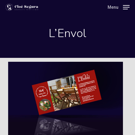
Skip
Menu
Menu
to
main
L’Envol
content