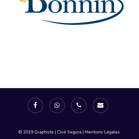
facebook
whatsapp
phone
email
© 2019 Graphiste | Cloé Segura |
Mentions Légales.