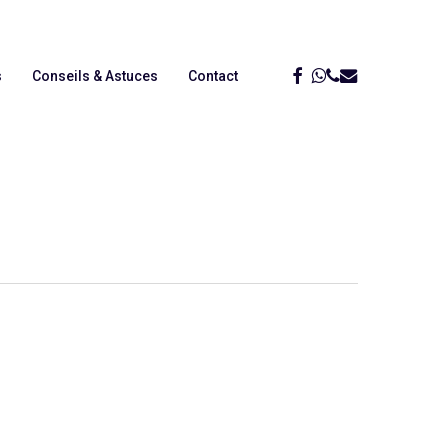
Menu
Facebook
Whatsapp
Phone
Email
s
Conseils & Astuces
Contact