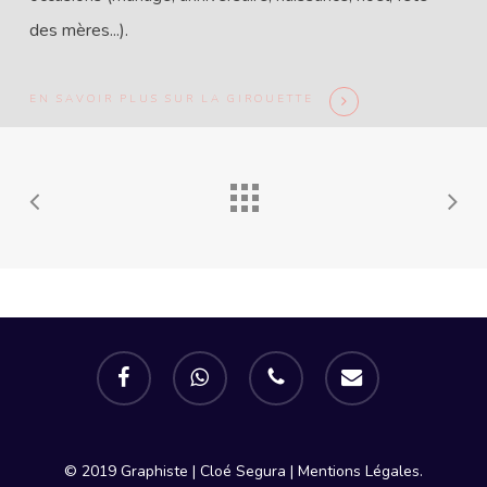
des mères...).
EN SAVOIR PLUS SUR LA GIROUETTE
facebook
whatsapp
phone
email
© 2019 Graphiste | Cloé Segura |
Mentions Légales.